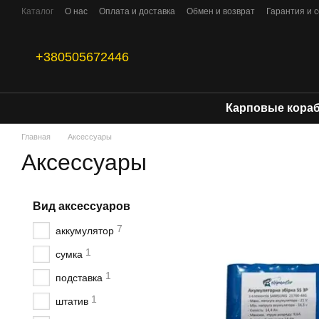
Перейти к основному контенту
Каталог
О нас
Оплата и доставка
Обмен и возврат
Гарантия и 
Договор оферты
+380505672446
Карповые кора
Главная
Аксессуары
Аксессуары
Вид аксессуаров
7
аккумулятор
1
сумка
1
подставка
1
штатив