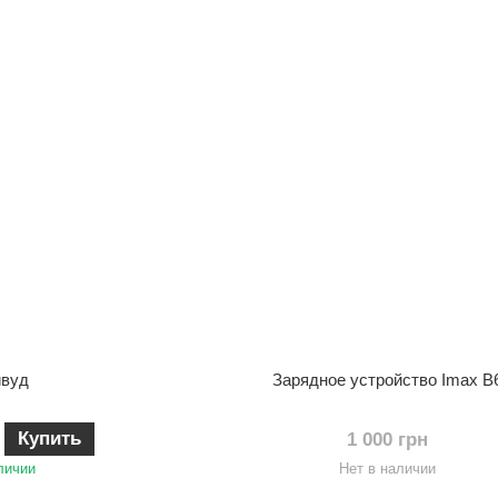
йвуд
Зарядное устройство Imax B
Купить
1 000 грн
личии
Нет в наличии