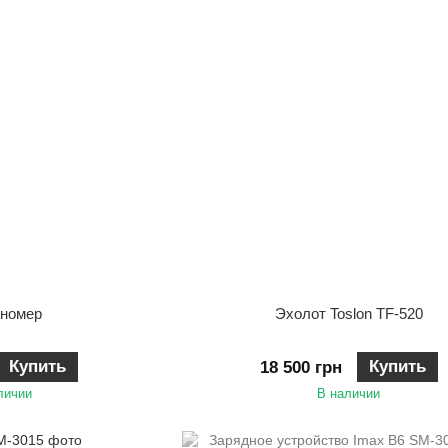
иномер
Эхолот Toslon TF-520
Купить
Купить
18 500 грн
личии
В наличии