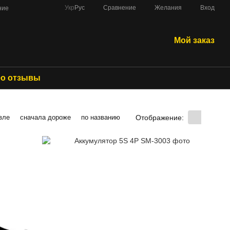
Сравнение
Укр
Рус
Желания
Вход
ние
Мой заказ
о отзывы
Отображение:
вле
сначала дороже
по названию