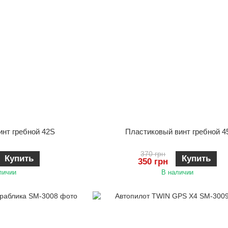
инт гребной 42S
Пластиковый винт гребной 4
370 грн
Купить
Купить
350 грн
личии
В наличии