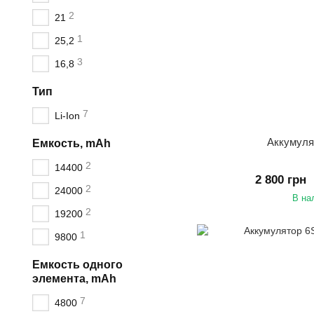
2
21
1
25,2
3
16,8
Тип
7
Li-Ion
Аккумуля
Емкость, mAh
2
14400
2 800 грн
2
24000
В на
2
19200
1
9800
Емкость одного
элемента, mAh
7
4800