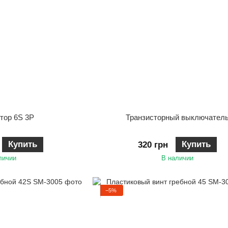
тор 6S 3P
Транзисторный выключател
Купить
Купить
320 грн
личии
В наличии
−5%