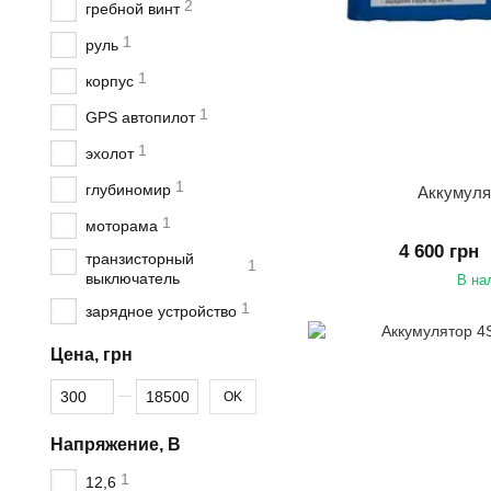
2
гребной винт
1
руль
1
корпус
1
GPS автопилот
1
эхолот
1
глубиномир
Аккумуля
1
моторама
4 600 грн
транзисторный
1
выключатель
В на
1
зарядное устройство
Цена, грн
От Цена, грн
До Цена, грн
OK
Напряжение, В
1
12,6