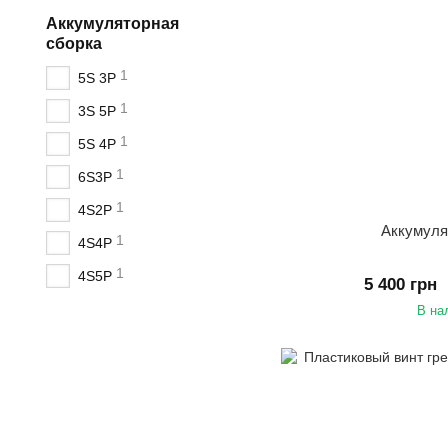
Аккумуляторная
сборка
1
5S 3P
1
3S 5P
1
5S 4P
1
6S3P
1
4S2P
Аккумуля
1
4S4P
1
4S5P
5 400 грн
В на