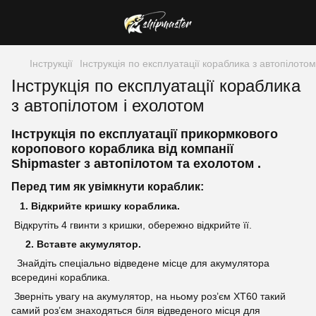
Інструкції
Інструкція по експлуатації кораблика з автопілото
Інструкція по експлуатації кораблика
з автопілотом і ехолотом
Інструкція по експлуатації прикормкового
коропового кораблика від компанії
Shipmaster з автопілотом та ехолотом .
Перед тим як увімкнути кораблик:
1. Відкрийте кришку кораблика.
Відкрутіть 4 гвинти з кришки, обережно відкрийте її.
2. Вставте акумулятор.
Знайдіть спеціально відведене місце для акумулятора
всередині кораблика.
Зверніть увагу на акумулятор, на ньому роз’єм XT60 такий
самий роз’єм знаходяться біля відведеного місця для