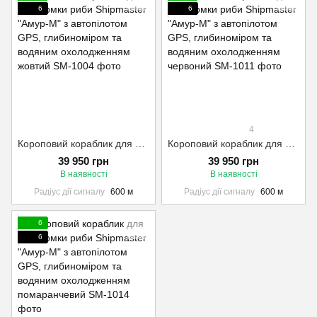
6
6
4
Короповий кораблик для прикормки риби Shipmaster "Амур-М" з автопілотом GPS, глибиноміром та водяним охолодженням жовтий
Короповий кораблик для прикормки риби Shipmaster "Амур-М" з автопілотом GPS, глибиноміром та водяним охолодженням червоний
39 950 грн
39 950 грн
В наявності
В наявності
Радіус дії сигналу
600 м
Радіус дії сигналу
600 м
6
6