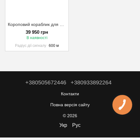
Короповий кораблик для прикормки риби Shipmaster "Амур-М" з автопілотом GPS, глибиноміром та водяним охолодженням помаранчевий
39 950 грн
В наявності
Радіус дії сигналу
600 м
+380505672446
+380933892264
Контакти
Повна версія сайту
© 2026
Укр
Рус