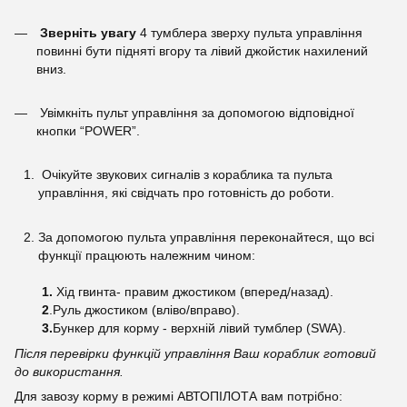
Зверніть увагу
4 тумблера зверху пульта управління
повинні бути підняті вгору та лівий джойстик нахилений
вниз.
Увімкніть пульт управління за допомогою відповідної
кнопки “POWER”.
Очікуйте звукових сигналів з кораблика та пульта
управління, які свідчать про готовність до роботи.
За допомогою пульта управління переконайтеся, що всі
функції працюють належним чином:
1.
Хід гвинта- правим джостиком (вперед/назад).
2
.Руль джостиком (вліво/вправо).
3.
Бункер для корму - верхній лівий тумблер (SWA).
Після перевірки функцій управління Ваш кораблик готовий
до використання.
Для завозу корму в режимі АВТОПІЛОТА вам потрібно: