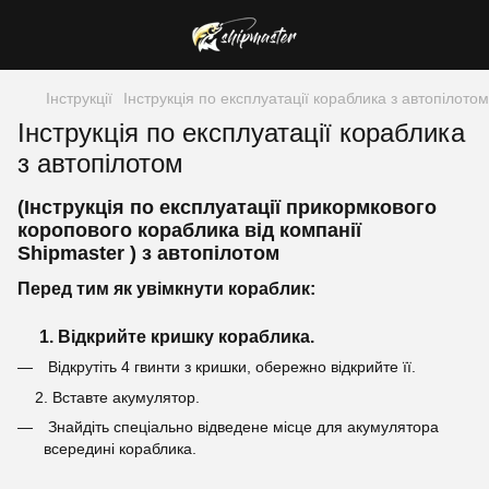
Інструкції
Інструкція по експлуатації кораблика з автопілотом
Інструкція по експлуатації кораблика
з автопілотом
(Інструкція по експлуатації прикормкового
коропового кораблика від компанії
Shipmaster ) з автопілотом
Перед тим як увімкнути кораблик:
1. Відкрийте кришку кораблика.
Відкрутіть 4 гвинти з кришки, обережно відкрийте її.
2. Вставте акумулятор.
Знайдіть спеціально відведене місце для акумулятора
всередині кораблика.