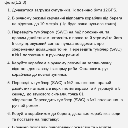
фото(1.2.3)
Дочекатися загрузки супутників. їх повинно бути 12GPS.
В ручному режимі керуванні відправте кораблик від берега
на відстань до 10 метрів. (Це буде ваша нульова точка)
Переведіть тумблером (SWC) на №2 положення. та
правим джойстиком натисніть в право та й утримуйте його
5 секунд. звуковий сигнал пульта повідомить про
збереження домашньої точки. Переведить тумблер (SWC)
в №1 положення. в ручному режимі.
Керуйте кораблем в ручному режимі на заплановану
відстань для завозу і закорму риби. Остановить рух
кораблика до повної зупинки.
Переведіть тумблер (SWC) в №2 положення, правий
джойстик натисніть в верх і потім вправо та й утримуйте 5
секунд. до звукового сигналу. точка 01
збережена.Переведить тумблер (SWC) в №1 положення. в
ручний режим.
Керуйте корабликом до берега, дістаньте кораблик з води
та поставте на підставку;
В бункер покладіть підготовлену оснастку та насипте