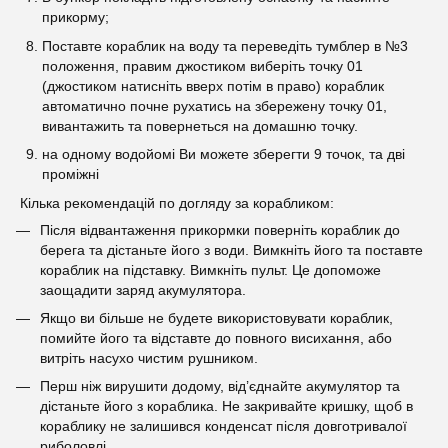
прикорму;
Поставте кораблик на воду та переведіть тумблер в №3
положення, правим джостиком виберіть точку 01
(джостиком натисніть вверх потім в право) кораблик
автоматично почне рухатись на збережену точку 01,
вивантажить та повернеться на домашню точку.
на одному водойомі Ви можете зберегти 9 точок, та дві
проміжні
Кілька рекомендацій по догляду за корабликом:
Після відвантаження прикормки поверніть кораблик до
берега та дістаньте його з води. Вимкніть його та поставте
кораблик на підставку. Вимкніть пульт. Це допоможе
заощадити заряд акумулятора.
Якщо ви більше не будете використовувати кораблик,
помийте його та відставте до повного висихання, або
витріть насухо чистим рушником.
Перш ніж вирушити додому, від’єднайте акумулятор та
дістаньте його з кораблика. Не закривайте кришку, щоб в
кораблику не залишився конденсат після довготривалої
риболовлі.