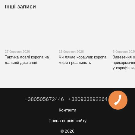
Інші записи
27 березня 2026
13 березня 2026
6 березня 202
Тактика ловлі коропа на
Чи лякає кораблик коропа:
Завезення 
дальній дистанції
міфи і реальність
прикормочн
у карпфіши
+380505672446
+380933892264
Контакти
Повна версія сайту
© 2026