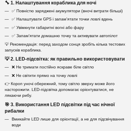
🔧 1. Налаштування кораблика для ночі
✅ Повністю заряджені акумулятори (вночі витрати більші)
✅ Налаштувати GPS і запам'ятати точки ловлі вдень
✅ Увімкнути габаритні вогні або фару
✅ Запам'ятати домашню точку та активувати автопілот
💡 Рекомендація: перед заходом сонця зробіть кілька тестових
запусків кораблика.
💡 2. LED-підсвітка: як правильно використовувати
❌ Не тримати постійно яскраве біле світло
❌ Не світити прямо на точку ловлі
👉 Короп уночі обережний, тому світло зверху може його
насторожити. LED-підсвітка допомагає орієнтуватися, не
лякаючи рибу.
🎯 3. Використання LED підсвітки під час нічної
рибалки
Вмикайте LED лише для орієнтації, а не для підсвічування
води