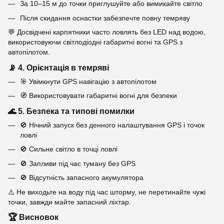
За 10–15 м до точки приглушуйте або вимикайте світло
Після скидання оснастки забезпечте повну темряву
💬 Досвідчені карпятники часто ловлять без LED над водою,
використовуючи світлодіодні габаритні вогні та GPS з
автопілотом.
📡 4. Орієнтація в темряві
🎯 Увімкнути GPS навігацію з автопілотом
🧭 Використовувати габаритні вогні для безпеки
🌊 5. Безпека та типові помилки
🚫 Нічний запуск без денного налаштування GPS і точок
ловлі
🚫 Сильне світло в точці ловлі
🚫 Запливи під час туману без GPS
🚫 Відсутність запасного акумулятора
⚠️ Не виходьте на воду під час шторму, не перетинайте чужі
точки, завжди майте запасний ліхтар.
🏆 Висновок